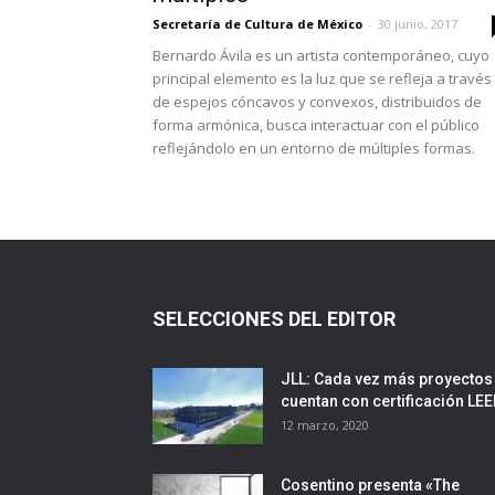
Secretaría de Cultura de México
-
30 junio, 2017
Bernardo Ávila es un artista contemporáneo, cuyo
principal elemento es la luz que se refleja a través
de espejos cóncavos y convexos, distribuidos de
forma armónica, busca interactuar con el público
reflejándolo en un entorno de múltiples formas.
SELECCIONES DEL EDITOR
JLL: Cada vez más proyectos
cuentan con certificación LE
12 marzo, 2020
Cosentino presenta «The