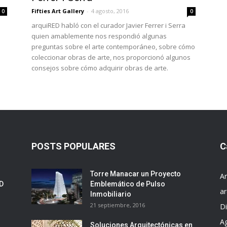
Fifties Art Gallery
-
4 agosto, 2016
0
0
arquiRED habló con el curador Javier Ferrer i Serra
quien amablemente nos respondió algunas
preguntas sobre el arte contemporáneo, sobre cómo
coleccionar obras de arte, nos proporcionó algunos
consejos sobre cómo adquirir obras de arte.
POSTS POPULARES
C
Torre Manacar un Proyecto
Ar
ED
Emblemático de Pulso
ar
Inmobiliario
21 septiembre, 2016
D
A
Soluciones Arquitectónicas en