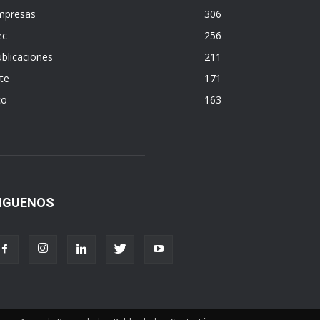
mpresas
306
ec
256
blicaciones
211
te
171
co
163
IGUENOS