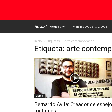
C
20.4
VIERNES, AGOSTO 7, 2026
Mexico City
Inicio
Etiquetas
Arte contemporáneo
Etiqueta: arte contem
Video
Bernardo Ávila: Creador de espej
múltiples