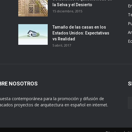
la Selva y el Desierto
E
15 diciembre, 2015
T
Pu
Tamaño de las casas en los
Ar
Estados Unidos: Expectativas
vs Realidad
E
5 abril, 2017
BRE NOSOTROS
S
uesta contemporánea para la promoción y difusión de
acados proyectos de arquitectura en español en internet.