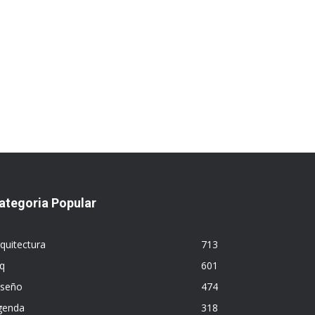
ategoria Popular
quitectura
713
q
601
iseño
474
genda
318