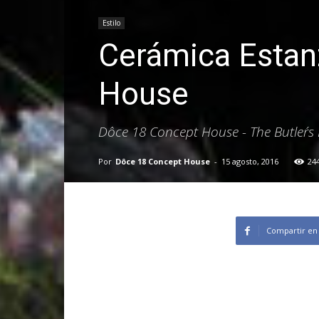
Estilo
Cerámica Estan
House
Dôce 18 Concept House - The Butler´s
Por
Dôce 18 Concept House
-
15 agosto, 2016
24
Compartir en