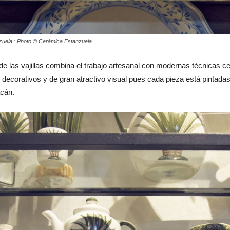
zuela : Photo © Cerámica Estanzuela
de las vajillas combina el trabajo artesanal con modernas técnicas 
 decorativos y de gran atractivo visual pues cada pieza está pintad
acán.