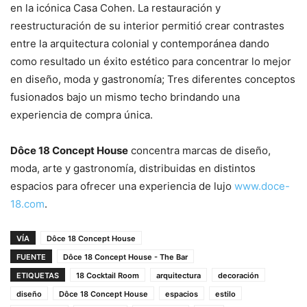
en la icónica Casa Cohen. La restauración y
reestructuración de su interior permitió crear contrastes
entre la arquitectura colonial y contemporánea dando
como resultado un éxito estético para concentrar lo mejor
en diseño, moda y gastronomía; Tres diferentes conceptos
fusionados bajo un mismo techo brindando una
experiencia de compra única.
Dôce 18 Concept House
concentra marcas de diseño,
moda, arte y gastronomía, distribuidas en distintos
espacios para ofrecer una experiencia de lujo
www.doce-
18.com
.
VÍA
Dôce 18 Concept House
FUENTE
Dôce 18 Concept House - The Bar
ETIQUETAS
18 Cocktail Room
arquitectura
decoración
diseño
Dôce 18 Concept House
espacios
estilo