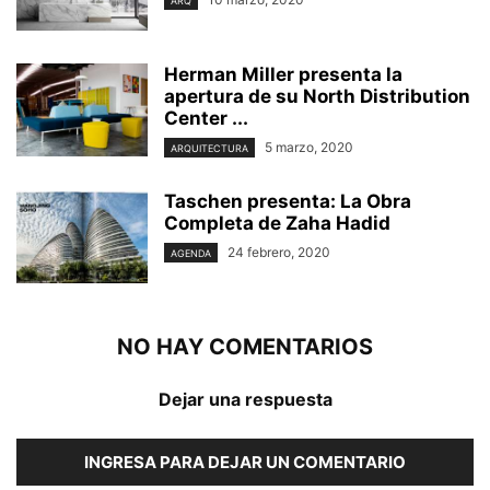
ARQ
Herman Miller presenta la
apertura de su North Distribution
Center ...
5 marzo, 2020
ARQUITECTURA
Taschen presenta: La Obra
Completa de Zaha Hadid
24 febrero, 2020
AGENDA
NO HAY COMENTARIOS
Dejar una respuesta
INGRESA PARA DEJAR UN COMENTARIO