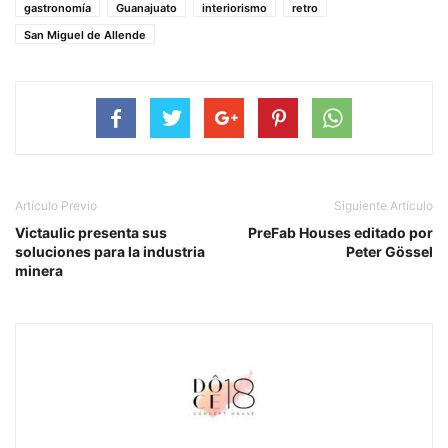
gastronomía
Guanajuato
interiorismo
retro
San Miguel de Allende
Artículo Previo
Siguiente Artículo
Victaulic presenta sus
PreFab Houses editado por
soluciones para la industria
Peter Gössel
minera