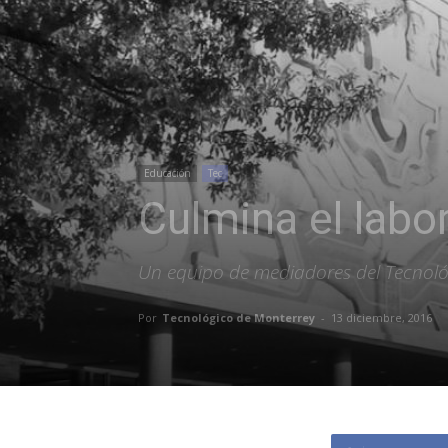
Educación
Tec
Culmina el labo
Un equipo de mediadores del Tecnológ
Por
Tecnológico de Monterrey
-
13 diciembre, 2016