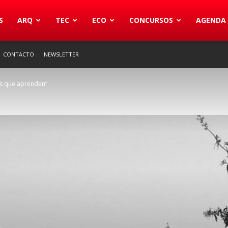
S
ARQ
TEC
ECO
CONCURSOS
AGENDA
CONTACTO
NEWSLETTER
es que aprenden”