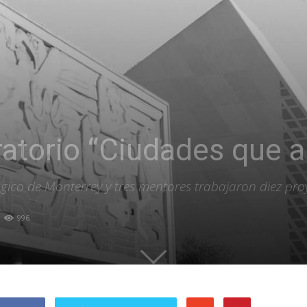
ratorio “Ciudades que 
ico de Monterrey y tres mentores trabajaron diez pro
996