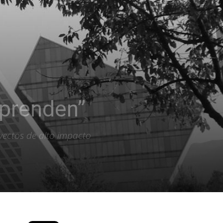
aprenden”
yectos de alto impacto