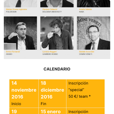
CALENDARIO
14
18
Inscripción
noviembre
diciembre
“special”
2016
2016
50 €/ team *
Inicio
Fin
19
15 enero
Inscripción