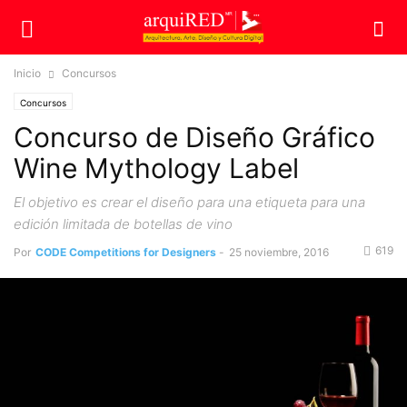
Inicio
Concursos
Concursos
Concurso de Diseño Gráfico
Wine Mythology Label
El objetivo es crear el diseño para una etiqueta para una
edición limitada de botellas de vino
619
Por
CODE Competitions for Designers
-
25 noviembre, 2016