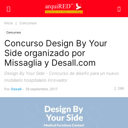
Inicio
Concursos
Concursos
Concurso Design By Your
Side organizado por
Missaglia y Desall.com
Design By Your Side - Concurso de diseño para un nuevo
mobiliario hospitalario innovador
299
Por
Desall
-
29 septiembre, 2017