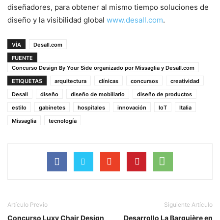
diseñadores, para obtener al mismo tiempo soluciones de
diseño y la visibilidad global
www.desall.com
.
VÍA
Desall.com
FUENTE
Concurso Design By Your Side organizado por Missaglia y Desall.com
ETIQUETAS
arquitectura
clínicas
concursos
creatividad
Desall
diseño
diseño de mobiliario
diseño de productos
estilo
gabinetes
hospitales
innovación
IoT
Italia
Missaglia
tecnología
Artículo Previo
Siguiente Artículo
Concurso Luxy Chair Design
Desarrollo La Barquière en