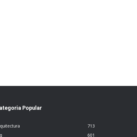
ategoria Popular
quitectura
713
q
601