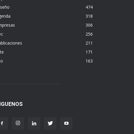
iseño
474
genda
318
mpresas
306
ec
256
blicaciones
211
te
171
co
163
IGUENOS