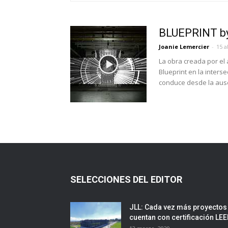
BLUEPRINT by
Joanie Lemercier
-
15 a
La obra creada por el 
Blueprint en la inters
conduce desde la aus
SELECCIONES DEL EDITOR
JLL: Cada vez más proyectos
cuentan con certificación LE