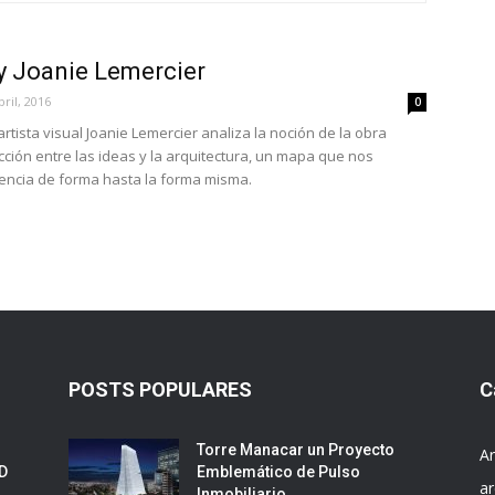
 Joanie Lemercier
bril, 2016
0
artista visual Joanie Lemercier analiza la noción de la obra
ección entre las ideas y la arquitectura, un mapa que nos
encia de forma hasta la forma misma.
POSTS POPULARES
C
Torre Manacar un Proyecto
Ar
ED
Emblemático de Pulso
ar
Inmobiliario