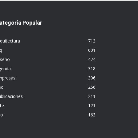
ategoria Popular
quitectura
713
q
601
iseño
474
genda
318
mpresas
306
ec
256
blicaciones
211
te
171
co
163