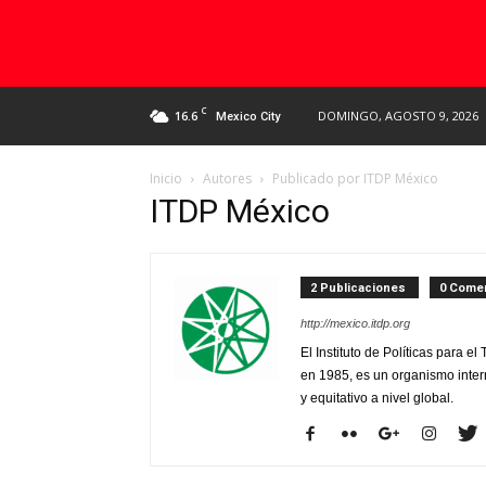
C
16.6
DOMINGO, AGOSTO 9, 2026
Mexico City
Inicio
Autores
Publicado por ITDP México
ITDP México
2 Publicaciones
0 Comen
http://mexico.itdp.org
El Instituto de Políticas para e
en 1985, es un organismo inter
y equitativo a nivel global.