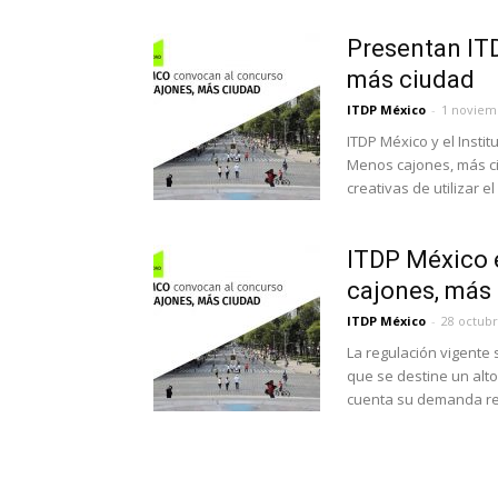
Presentan IT
más ciudad
ITDP México
-
1 noviem
ITDP México y el Insti
Menos cajones, más ci
creativas de utilizar 
ITDP México 
cajones, más
ITDP México
-
28 octubr
La regulación vigente
que se destine un alto
cuenta su demanda rea