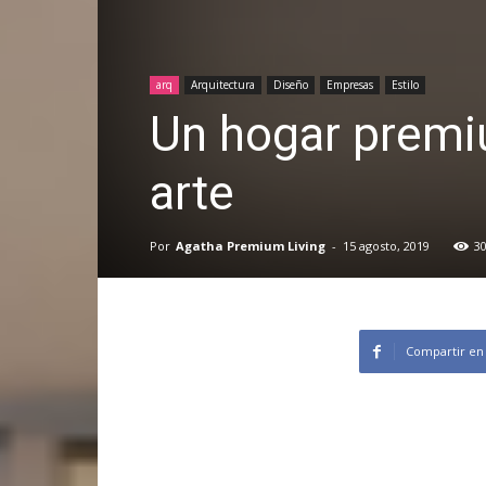
arq
Arquitectura
Diseño
Empresas
Estilo
Un hogar premiu
arte
Por
Agatha Premium Living
-
15 agosto, 2019
3
Compartir en