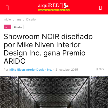
Inicio
arq
Diseño
arq
Diseño
Showroom NOIR diseñado
por Mike Niven Interior
Design Inc. gana Premio
ARIDO
372
Por
Mike Niven Interior Design Inc.
-
21 octubre, 2015