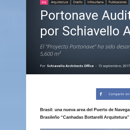
arq
Arquitectura
Diseño
Infraurbana
Publicaciones
Portonave Audi
por Schiavello A
El "Proyecto Portonave" ha sido desa
5,600 m²
Por
Schiavello Architects Office
-
13 septiembre, 2017
Compartir en
Brasil: una nueva area del Puerto de Navegan
Brasileño “Canhadas Bottarelli Arquitetura”