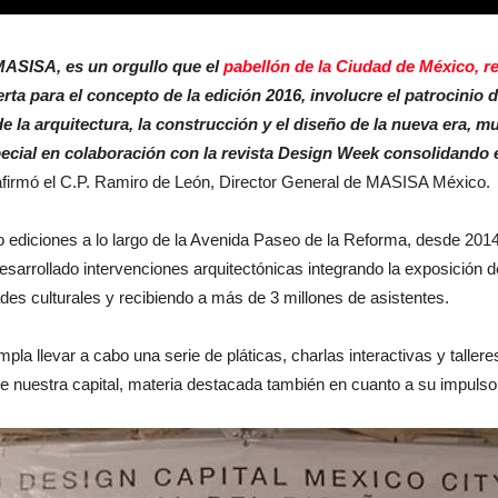
MASISA, es un orgullo que el
pabellón de la Ciudad de México, r
erta para el concepto de la edición 2016, involucre el patrocini
de la arquitectura, la construcción y el diseño de la nueva era, 
ecial en colaboración con la revista Design Week consolidando
 afirmó el C.P. Ramiro de León, Director General de MASISA México.
o ediciones a lo largo de la Avenida Paseo de la Reforma, desde 201
sarrollado intervenciones arquitectónicas integrando la exposición d
des culturales y recibiendo a más de 3 millones de asistentes.
pla llevar a cabo una serie de pláticas, charlas interactivas y tallere
de nuestra capital, materia destacada también en cuanto a su impulso