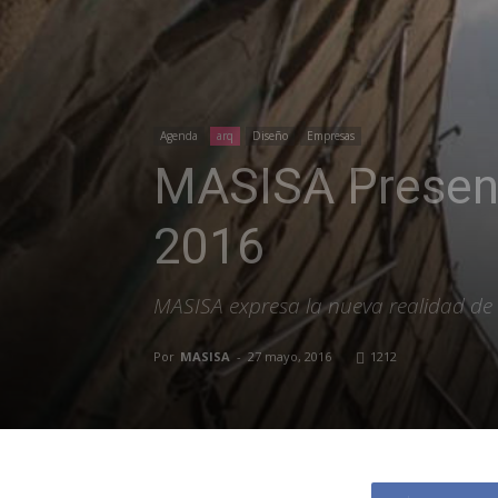
Agenda
arq
Diseño
Empresas
MASISA Presente
2016
MASISA expresa la nueva realidad de l
Por
MASISA
-
27 mayo, 2016
1212