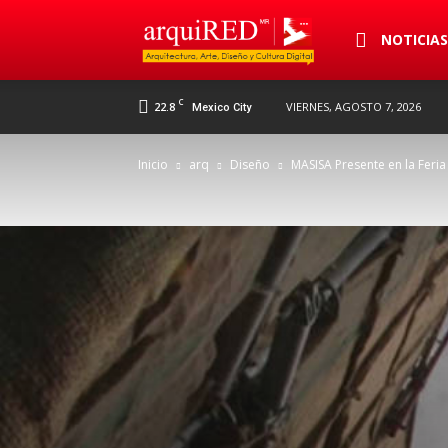
arquiRED
NOTICIA
C
22.8
VIERNES, AGOSTO 7, 2026
Mexico City
Inicio
arq
Diseño
MASISA Presente en la Feria