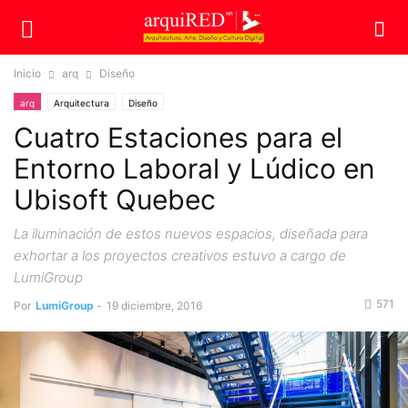
Inicio
arq
Diseño
arq
Arquitectura
Diseño
Cuatro Estaciones para el
Entorno Laboral y Lúdico en
Ubisoft Quebec
La iluminación de estos nuevos espacios, diseñada para
exhortar a los proyectos creativos estuvo a cargo de
LumiGroup
571
Por
LumiGroup
-
19 diciembre, 2016