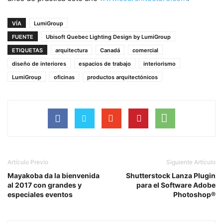
VÍA
LumiGroup
FUENTE
Ubisoft Quebec Lighting Design by LumiGroup
ETIQUETAS
arquitectura
Canadá
comercial
diseño de interiores
espacios de trabajo
interiorismo
LumiGroup
oficinas
productos arquitectónicos
Artículo Previo
Siguiente Artículo
Mayakoba da la bienvenida
Shutterstock Lanza Plugin
al 2017 con grandes y
para el Software Adobe
especiales eventos
Photoshop®