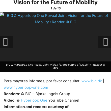
Vision for the Future of Mobility
1
de 10
BIG & Hyperloop One Reveal Joint Vision for the Future of Mobility : Render ©
BIG
Para mayores informes, por favor consultar:
www.big.dk
|
www.hyperloop-one.com
Renders
: © BIG – Bjarke Ingels Group
Video
: ©
Hyperloop One
YouTube Channel
Information and renders courtesy of
: