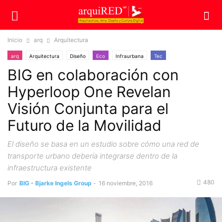
Inicio
arq
Arquitectura
arq
Arquitectura
Diseño
Eco
Infraurbana
Tec
BIG en colaboración con
Hyperloop One Revelan
Visión Conjunta para el
Futuro de la Movilidad
El diseño se basa en un estudio sobre cómo una red de
transporte urbano debería integrarse dentro de la
infraestructura existente
480
Por
BIG - Bjarke Ingels Group
-
16 noviembre, 2016