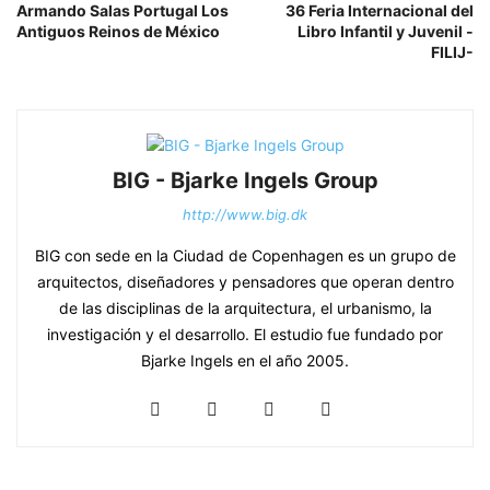
Armando Salas Portugal Los
36 Feria Internacional del
Antiguos Reinos de México
Libro Infantil y Juvenil -
FILIJ-
BIG & Hyperloop One Reveal Joint Vision for the Future of Mobility : Render ©
BIG - Bjarke Ingels Group
BIG
http://www.big.dk
BIG con sede en la Ciudad de Copenhagen es un grupo de
arquitectos, diseñadores y pensadores que operan dentro
de las disciplinas de la arquitectura, el urbanismo, la
investigación y el desarrollo. El estudio fue fundado por
Bjarke Ingels en el año 2005.
BIG & Hyperloop One Reveal Joint Vision for the Future of Mobility : Render ©
BIG