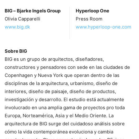
BIG – Bjarke Ingels Group
Hyperloop One
BIG & Hyperloop One Reveal Joint Vision for the Future of Mobility : Render ©
Olivia Capparelli
Press Room
BIG
www.big.dk
www.hyperloop-one.com
Sobre BIG
BIG es un grupo de arquitectos, diseñadores,
constructores y pensadores con sede en las ciudades de
Copenhagen y Nueva York que operan dentro de las
disciplinas de la arquitectura, urbanismo, diseño de
interiores, diseño de paisaje, diseño de productos,
BIG & Hyperloop One Reveal Joint Vision for the Future of Mobility : Render ©
BIG
investigación y desarrollo. El estudio está actualmente
involucrado en una amplia gama de proyectos pro toda
Europa, Norteamérica, Asia y el Medio Oriente. La
arquitectura de BIG surge del cuidadoso análisis sobre
cómo la vida contemporánea evoluciona y cambia