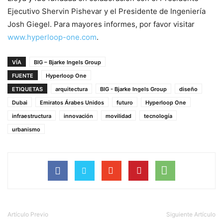
Ejecutivo Shervin Pishevar y el Presidente de Ingeniería
Josh Giegel. Para mayores informes, por favor visitar
www.hyperloop-one.com
.
BIG & Hyperloop One Reveal Joint Vision for the Future of Mobility : Render ©
VÍA
BIG – Bjarke Ingels Group
BIG
FUENTE
Hyperloop One
ETIQUETAS
arquitectura
BIG - Bjarke Ingels Group
diseño
Dubai
Emiratos Árabes Unidos
futuro
Hyperloop One
infraestructura
innovación
movilidad
tecnología
urbanismo
BIG & Hyperloop One Reveal Joint Vision for the Future of Mobility : Render ©
BIG
Artículo Previo
Siguiente Artículo