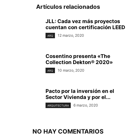
Artículos relacionados
JLL: Cada vez más proyectos
cuentan con certificación LEED
12 marzo, 2020
ARQ
BIG & Hyperloop One Reveal Joint Vision for the Future of Mobility : Render ©
Cosentino presenta «The
BIG
Collection Dekton® 2020»
10 marzo, 2020
ARQ
Pacto por la inversión en el
Sector Vivienda y por el...
6 marzo, 2020
ARQUITECTURA
NO HAY COMENTARIOS