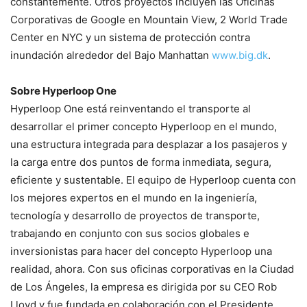
constantemente. Otros proyectos incluyen las Oficinas
Corporativas de Google en Mountain View, 2 World Trade
Center en NYC y un sistema de protección contra
inundación alrededor del Bajo Manhattan
www.big.dk
.
BIG & Hyperloop One Reveal Joint Vision for the Future of Mobility : Render ©
BIG
Sobre Hyperloop One
Hyperloop One está reinventando el transporte al
desarrollar el primer concepto Hyperloop en el mundo,
una estructura integrada para desplazar a los pasajeros y
la carga entre dos puntos de forma inmediata, segura,
eficiente y sustentable. El equipo de Hyperloop cuenta con
los mejores expertos en el mundo en la ingeniería,
tecnología y desarrollo de proyectos de transporte,
BIG & Hyperloop One Reveal Joint Vision for the Future of Mobility : Render ©
trabajando en conjunto con sus socios globales e
BIG
inversionistas para hacer del concepto Hyperloop una
realidad, ahora. Con sus oficinas corporativas en la Ciudad
de Los Ángeles, la empresa es dirigida por su CEO Rob
Lloyd y fue fundada en colaboración con el Presidente