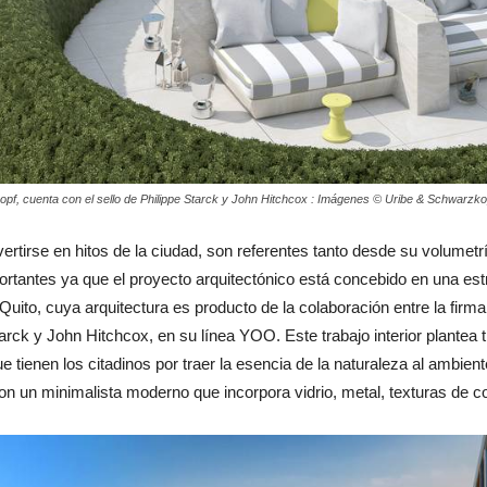
opf, cuenta con el sello de Philippe Starck y John Hitchcox : Imágenes © Uribe & Schwarz
tirse en hitos de la ciudad, son referentes tanto desde su volumetrí
rtantes ya que el proyecto arquitectónico está concebido en una est
OO Quito, cuya arquitectura es producto de la colaboración entre la fi
arck y John Hitchcox, en su línea YOO. Este trabajo interior plantea t
 tienen los citadinos por traer la esencia de la naturaleza al ambien
on un minimalista moderno que incorpora vidrio, metal, texturas de c