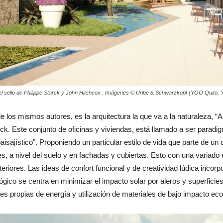
 sello de Philippe Starck y John Hitchcox : Imágenes © Uribe & Schwarzkopf (YOO Quito,
los mismos autores, es la arquitectura la que va a la naturaleza, “Aq
rck. Este conjunto de oficinas y viviendas, está llamado a ser paradi
isajístico”. Proponiendo un particular estilo de vida que parte de un 
, a nivel del suelo y en fachadas y cubiertas. Esto con una variado 
eriores. Las ideas de confort funcional y de creatividad lúdica incorpo
gico se centra en minimizar el impacto solar por aleros y superficies
es propias de energía y utilización de materiales de bajo impacto eco