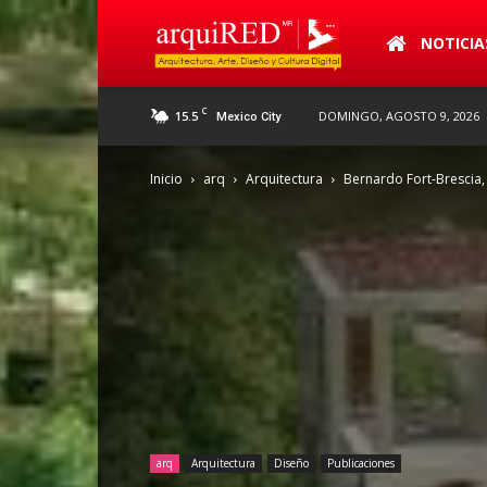
arquiRED
NOTICIA
C
15.5
DOMINGO, AGOSTO 9, 2026
Mexico City
Inicio
arq
Arquitectura
Bernardo Fort-Brescia, 
arq
Arquitectura
Diseño
Publicaciones