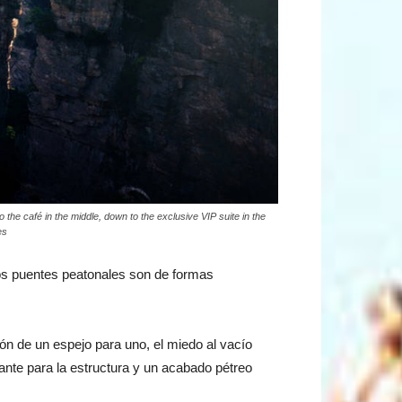
to the café in the middle, down to the exclusive VIP suite in the
es
 los puentes peatonales son de formas
ión de un espejo para uno, el miedo al vacío
ejante para la estructura y un acabado pétreo