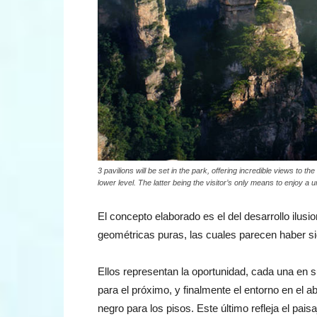
3 pavilions will be set in the park, offering incredible views to t
lower level. The latter being the visitor’s only means to enjoy a 
El concepto elaborado es el del desarrollo ilus
geométricas puras, las cuales parecen haber sid
Ellos representan la oportunidad, cada una en su
para el próximo, y finalmente el entorno en el a
negro para los pisos. Este último refleja el pais