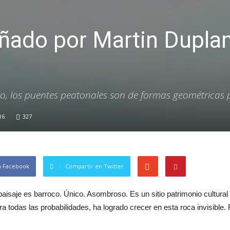
eñado por Martin Duplan
o, los puentes peatonales son de formas geométricas 
16
327
n Facebook
Compartir en Twitter
paisaje es barroco. Único. Asombroso. Es un sitio patrimonio cultur
a todas las probabilidades, ha logrado crecer en esta roca invisible.