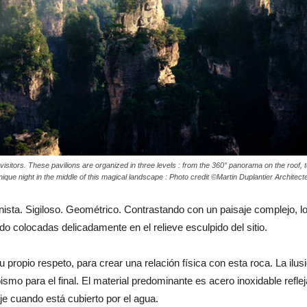
he visitors. These pavilions are organized in three levels : from the 360° panorama on the roof, 
unique night in the middle of this magical landscape : Photo credit ©Martin Duplantier Architect
ionista. Sigiloso. Geométrico. Contrastando con un paisaje complejo,
o colocadas delicadamente en el relieve esculpido del sitio.
 propio respeto, para crear una relación física con esta roca. La ilus
bismo para el final. El material predominante es acero inoxidable refl
aje cuando está cubierto por el agua.