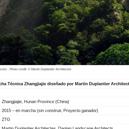
ectes : Photo credit: © Martin Duplantier Architectes
cha Técnica Zhangjiajie diseñado por Martin Duplantier Architec
Zhangjiajie, Hunan Province (China)
2015 – en marcha (sin construir, Proyecto ganador)
ZTG
Martin Duplantier Architectes, Daqian Landscape Architects