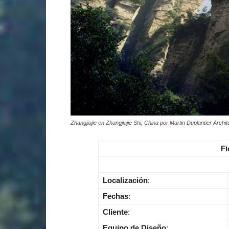
Zhangjiajie en Zhangjiajie Shi, China por Martin Duplantier Archit
Fi
Localización
:
Fechas
:
Cliente
:
Equipo de Diseño
: