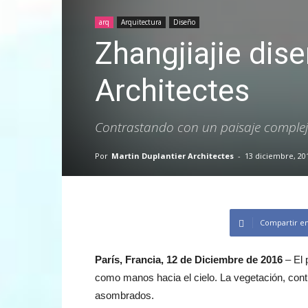
arq
Arquitectura
Diseño
Zhangjiajie dis
Architectes
Contrastando con un paisaje complej
Por
Martin Duplantier Architectes
-
13 diciembre, 20
Compartir e
París, Francia, 12 de Diciembre de 2016
– El 
como manos hacia el cielo. La vegetación, contr
asombrados.