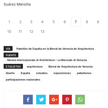
Suárez Mansilla
1
2
3
4
5
6
7
8
9
10
11
12
13
VÍA
Pabellón de España en la Bienal de Venecia de Arquitectura
FUENTE
. Mostra Internazionale di Architettura – La Biennale di Venezia
ETIQUETAS
arquitectura
Bienal de Arquitectura de Venecia
diseño
España
estudios
exposiciones
pabellones
participaciones nacionales