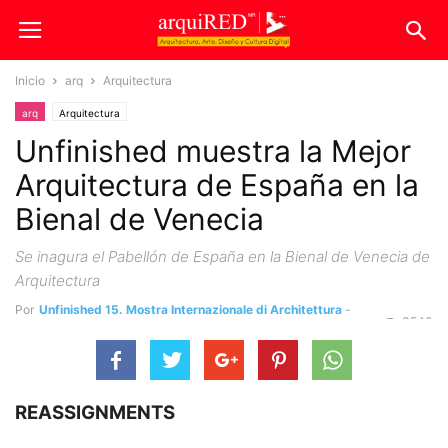
Inicio
arq
Arquitectura
arq
Arquitectura
Unfinished muestra la Mejor
Arquitectura de España en la
Bienal de Venecia
Se inagura el Pabellón de España en la Bienal de Venecia de
Arquitectura
Por
Unfinished 15. Mostra Internazionale di Architettura
-
3540
26 mayo, 2016
REASSIGNMENTS