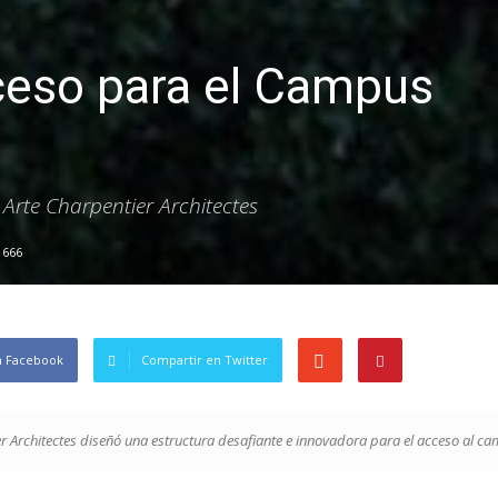
ceso para el Campus
Arte Charpentier Architectes
666
n Facebook
Compartir en Twitter
r Architectes diseñó una estructura desafiante e innovadora para el acceso al c