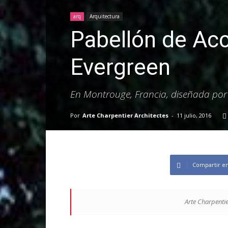
arq
Arquitectura
Pabellón de Ac
Evergreen
En Montrouge, Francia, diseñada por 
Por
Arte Charpentier Architectes
-
11 julio, 2016
Compartir e
Arte Charpentie