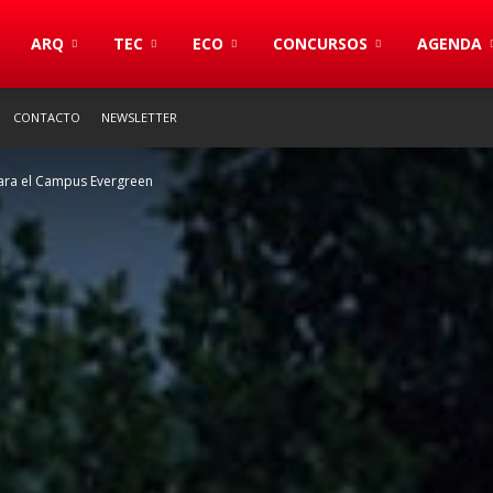
S
ARQ
TEC
ECO
CONCURSOS
AGENDA
CONTACTO
NEWSLETTER
ara el Campus Evergreen