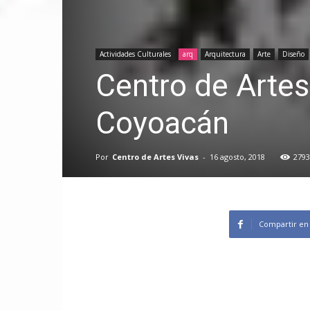
Actividades Culturales
arq
Arquitectura
Arte
Diseño
Centro de Artes
Coyoacán
Por
Centro de Artes Vivas
-
16 agosto, 2018
2793
Compartir en