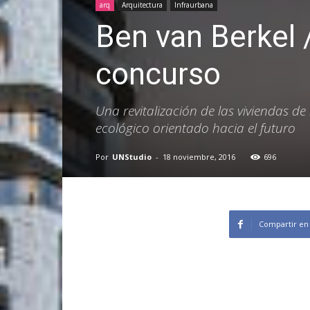
arq
Arquitectura
Infraurbana
Ben van Berkel
concurso
Una revitalización de las viviendas d
ecológico orientado hacia el futuro
Por
UNStudio
-
18 noviembre, 2016
696
Compartir en