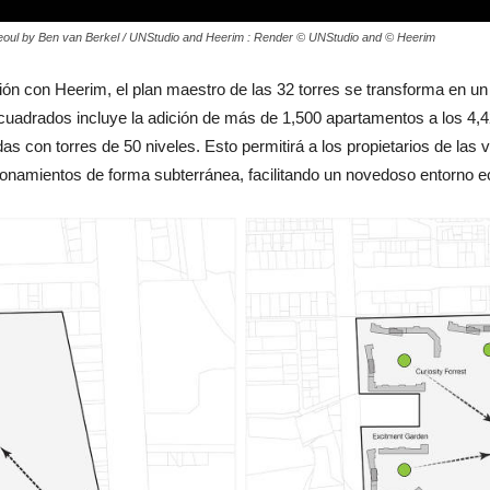
oul by Ben van Berkel / UNStudio and Heerim : Render © UNStudio and © Heerim
n con Heerim, el plan maestro de las 32 torres se transforma en un á
adrados incluye la adición de más de 1,500 apartamentos a los 4,424
as con torres de 50 niveles. Esto permitirá a los propietarios de las
onamientos de forma subterránea, facilitando un novedoso entorno eco