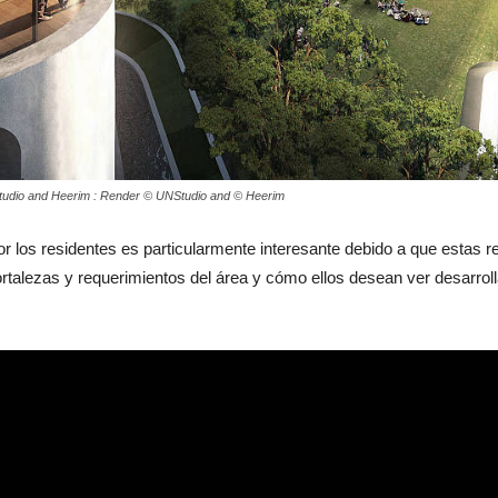
tudio and Heerim : Render © UNStudio and © Heerim
por los residentes es particularmente interesante debido a que estas
ortalezas y requerimientos del área y cómo ellos desean ver desarro