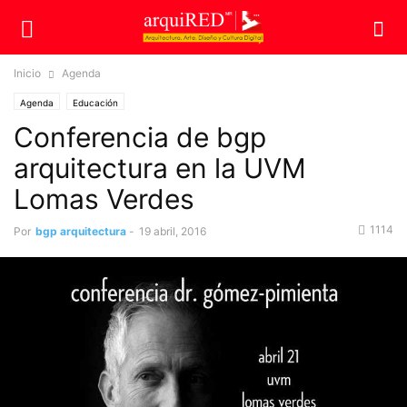
Inicio
Agenda
Agenda
Educación
Conferencia de bgp
arquitectura en la UVM
Lomas Verdes
1114
Por
bgp arquitectura
-
19 abril, 2016