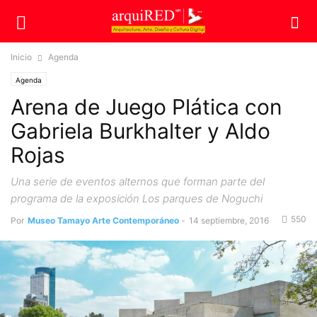
Inicio
Agenda
Agenda
Arena de Juego Plática con
Gabriela Burkhalter y Aldo
Rojas
Una serie de eventos alternos que forman parte del
programa de la exposición Los parques de Noguchi
550
Por
Museo Tamayo Arte Contemporáneo
-
14 septiembre, 2016