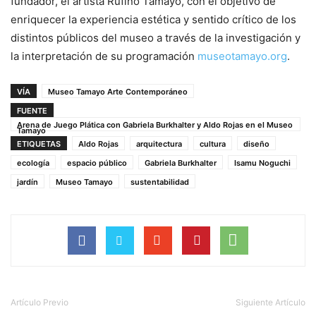
fundador, el artista Rufino Tamayo, con el objetivo de
enriquecer la experiencia estética y sentido crítico de los
distintos públicos del museo a través de la investigación y
la interpretación de su programación
museotamayo.org
.
VÍA
Museo Tamayo Arte Contemporáneo
FUENTE
Arena de Juego Plática con Gabriela Burkhalter y Aldo Rojas en el Museo
Tamayo
ETIQUETAS
Aldo Rojas
arquitectura
cultura
diseño
ecología
espacio público
Gabriela Burkhalter
Isamu Noguchi
jardín
Museo Tamayo
sustentabilidad
Artículo Previo
Siguiente Artículo