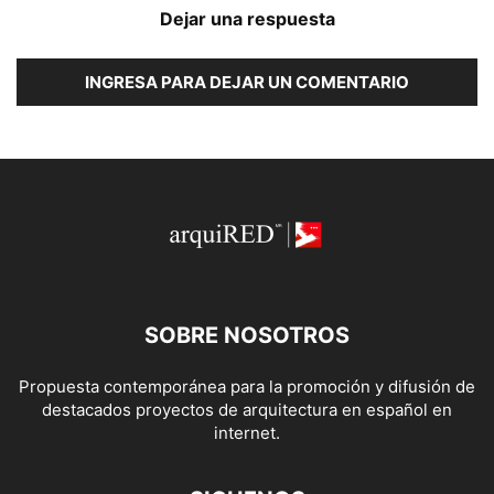
Dejar una respuesta
INGRESA PARA DEJAR UN COMENTARIO
SOBRE NOSOTROS
Propuesta contemporánea para la promoción y difusión de
destacados proyectos de arquitectura en español en
internet.