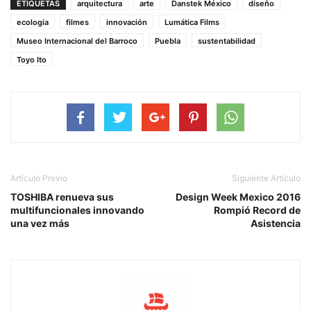
ETIQUETAS
arquitectura
arte
Danstek México
diseño
ecología
filmes
innovación
Lumática Films
Museo Internacional del Barroco
Puebla
sustentabilidad
Toyo Ito
Artículo Previo
Siguiente Artículo
TOSHIBA renueva sus
Design Week Mexico 2016
multifuncionales innovando
Rompió Record de
una vez más
Asistencia