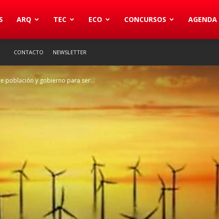
S
ARQ
TEC
ECO
CONCURSOS
AGENDA
CONTACTO
NEWSLETTER
e población y gobierno para ser...