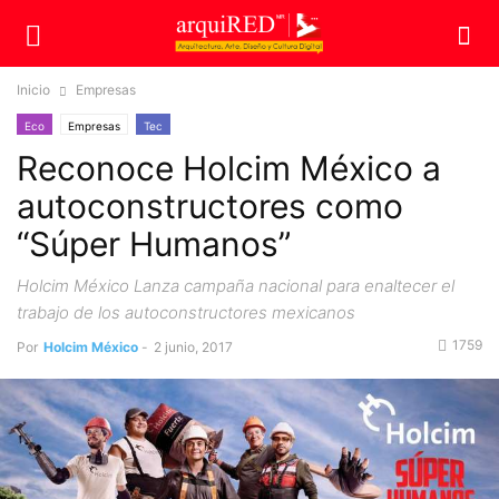
Inicio
Empresas
Eco
Empresas
Tec
Reconoce Holcim México a
autoconstructores como
“Súper Humanos”
Holcim México Lanza campaña nacional para enaltecer el
trabajo de los autoconstructores mexicanos
1759
Por
Holcim México
-
2 junio, 2017