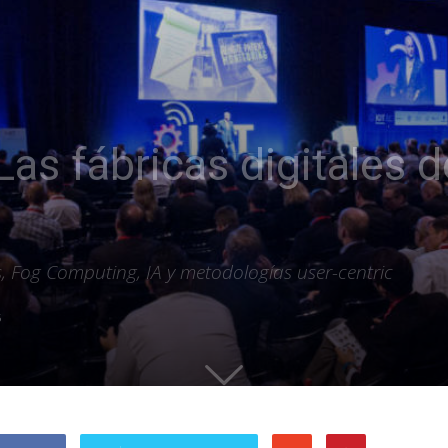
as fábricas digitales d
s
 Fog Computing, IA y metodologías user-centric
5