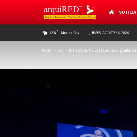
arquiRED
NOTICIA
C
12.8
JUEVES, AGOSTO 6, 2026
Mexico City
Inicio
Tec
IoT SWC 2016: Las fábricas digitales d