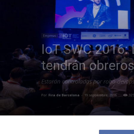
Empresas
Tec
IoT SWC 2016: L
tendrán obrero
Estarán controladas por robo-devops,
Por
Fira de Barcelona
-
19 septiembre, 2016
32