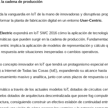
 la cadena de producción
ida la vanguardia en IoT de la mano de innovadoras y disruptivas pr
ormar la planta de fabricación digital en un entorno
User-Centric
.
lectric
expondrá en IoT SWC 2016 cómo la aplicación de tecnologías
emáticas que pueden surgir en la cadena de producción. Fundamentad
entric implica la aplicación de modelos de representación y cálculo 
 respuesta ante situaciones inesperadas o cambios operativos.
tro concepto innovador en IoT que tendrá un protagonismo especial en 
) a Internet de Todas las Cosas (IoE), expandiendo su alcance hasta l
ocesamiento masivo y analítica, junto con unos plazos de respuesta 
emático a través de los actuales modelos IoT, dotados de circuitos 
elos dotados de arquitectura descentralizada que posee fog computin
tura, consiguiendo construir un efectivo eslabón de continuidad entre