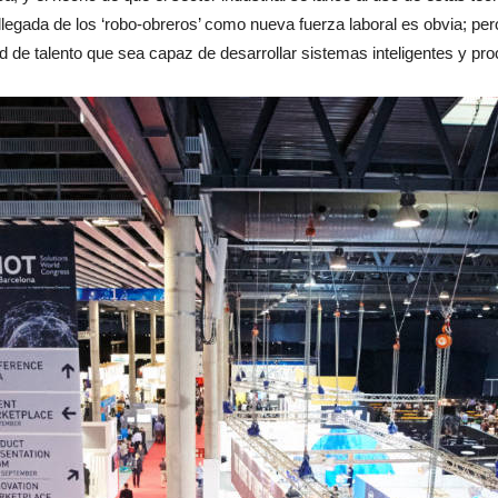
llegada de los ‘robo-obreros’ como nueva fuerza laboral es obvia; pe
 de talento que sea capaz de desarrollar sistemas inteligentes y p