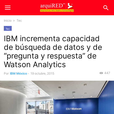
Inicio
Tec
Tec
IBM incrementa capacidad
de búsqueda de datos y de
“pregunta y respuesta” de
Watson Analytics
447
Por
IBM México
-
19 octubre, 2015