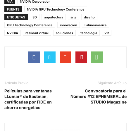
VÍA
NVIDIA Corporation
FUENTE
NVIDIA GPU Technology Conference
ETIQUETAS
3D
arquitectura
arte
diseño
GPU Technology Conference
innovación
Latinoamérica
NVIDIA
realidad virtual
soluciones
tecnología
VR
Artículo Previo
Siguiente Artículo
Películas para ventanas
Convocatoria para el
LLumar® de Eastman,
Número #12 EPHEMERAL de
certificadas por FIDE en
STUDIO Magazine
ahorro energético