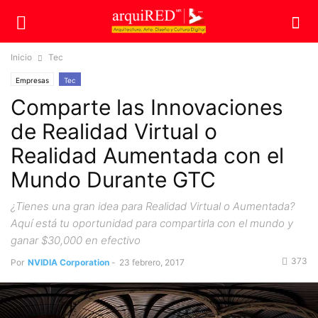
Inicio
Tec
Empresas
Tec
Comparte las Innovaciones
de Realidad Virtual o
Realidad Aumentada con el
Mundo Durante GTC
¿Tienes una gran idea para Realidad Virtual o Aumentada?
Aquí está tu oportunidad para compartirla con el mundo y
ganar $30,000 en efectivo
373
Por
NVIDIA Corporation
-
23 febrero, 2017