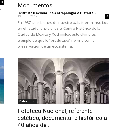
0
Monumentos...
o
Instituto Nacional de Antropología e Historia
-
19 abril, 2017
0
En 1987, seis bienes de nuestro país fueron inscritos
en el listado, entre ellos el Centro Histórico de la
.
Ciudad de México y Xochimilco; éste último es
ejemplo de que lo “productivo” no riñe con la
preservación de un ecosistema.
Patrimonio
Fototeca Nacional, referente
estético, documental e histórico a
40 años de...