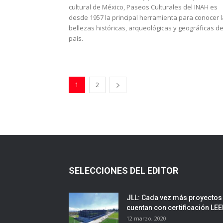
cultural de México, Paseos Culturales del INAH es
desde 1957 la principal herramienta para conocer 
bellezas históricas, arqueológicas y geográficas de
país.
1
2
SELECCIONES DEL EDITOR
JLL: Cada vez más proyectos
cuentan con certificación LE
12 marzo, 2020