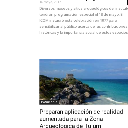
16 mayo, 2017
Diversos museos y sitios arqueológicos del institut
tendrán programación especial el 18 de mayo. El
ICOM instauró esta celebración en 1977 para
sensibilizar al público acerca de las contribuciones
históricas y la importancia social de estos espacios
Patrimonio
Preparan aplicación de realidad
aumentada para la Zona
Arqueológica de Tulum