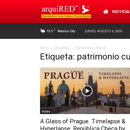
arquiRED
NOTICIA
C
15.5
JUEVES, AGOSTO 6, 2026
Mexico City
Inicio
Etiquetas
Patrimonio cultural
Etiqueta: patrimonio cu
Video
A Glass of Prague. Timelapse &
Hyperlapse. República Checa by