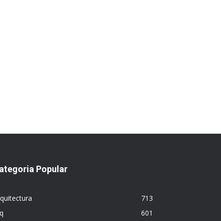
ategoria Popular
quitectura
713
q
601