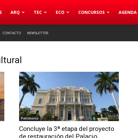
S
ARQ
TEC
ECO
CONCURSOS
AGENDA
CONTACTO
NEWSLETTER
ltural
Patrimonio
Concluye la 3ª etapa del proyecto
de restauración del Palacio