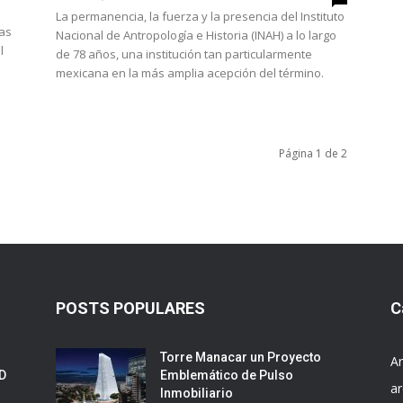
La permanencia, la fuerza y la presencia del Instituto
las
Nacional de Antropología e Historia (INAH) a lo largo
l
de 78 años, una institución tan particularmente
mexicana en la más amplia acepción del término.
Página 1 de 2
POSTS POPULARES
C
Torre Manacar un Proyecto
Ar
ED
Emblemático de Pulso
ar
Inmobiliario