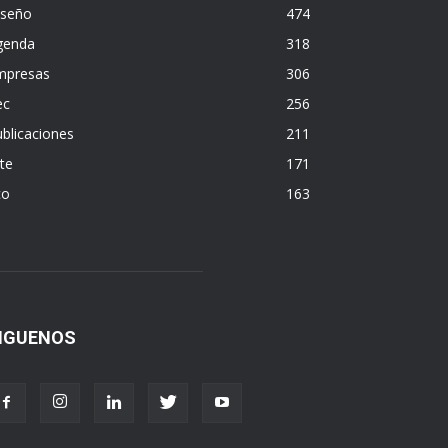
iseño
474
genda
318
mpresas
306
ec
256
blicaciones
211
te
171
co
163
IGUENOS