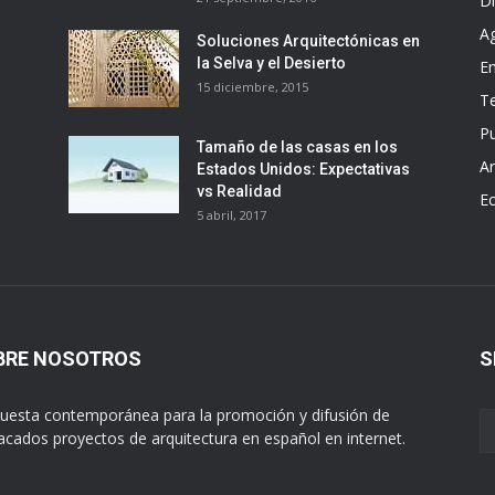
D
A
Soluciones Arquitectónicas en
la Selva y el Desierto
E
15 diciembre, 2015
T
Pu
Tamaño de las casas en los
Ar
Estados Unidos: Expectativas
vs Realidad
E
5 abril, 2017
BRE NOSOTROS
S
uesta contemporánea para la promoción y difusión de
acados proyectos de arquitectura en español en internet.