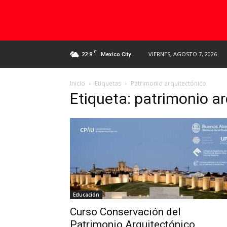
C
22.8
VIERNES, AGOSTO 7, 2026
Mexico City
Inicio
Etiquetas
Patrimonio arquitectónico
Etiqueta: patrimonio a
Educación
Curso Conservación del
Patrimonio Arquitectónico,