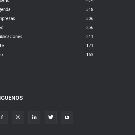
iseño
474
genda
318
mpresas
306
ec
256
blicaciones
211
te
171
co
163
IGUENOS