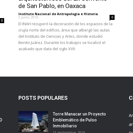
de San Pablo, en Oaxaca
Instituto Nacional de Antropología e Historia
-
2 junio, 2016
0
0
El INAH recuperó la decoración de los espacios de la
crujía norte del edificio, área que albergó las aulas
del Instituto de Ciencias y Artes, donde estudió
Benito Juárez. Durante los trabajos se localizó el
acabado que data del siglo XVII.
POSTS POPULARES
C
Torre Manacar un Proyecto
Ar
ED
Emblemático de Pulso
ar
Inmobiliario
21 septiembre, 2016