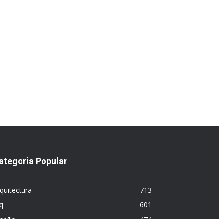
ategoria Popular
quitectura
713
q
601