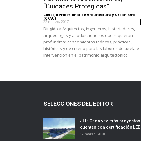
“Ciudades Protegidas”
Consejo Profesional de Arquitectura y Urbanismo
(CPAU)
-
22 marzo, 2017
Dirigido a Arquitectos, ingenieros, historiadores,
arqueólogos y a todos aquellos que requieran
profundizar conocimientos teóricos, prácticos,
históricos y de criterio para las labores de tutela e
intervención en el patrimonio arquitectónico.
SELECCIONES DEL EDITOR
JLL: Cada vez más proyectos
cuentan con certificación LE
12 marzo, 2020