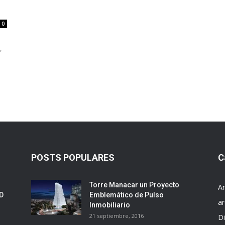
0
,
POSTS POPULARES
C
Torre Manacar un Proyecto
Ar
ED
Emblemático de Pulso
ar
Inmobiliario
21 septiembre, 2016
D