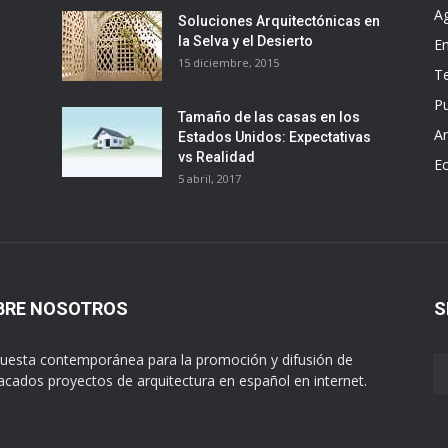
A
Soluciones Arquitectónicas en
la Selva y el Desierto
E
15 diciembre, 2015
T
Pu
Tamaño de las casas en los
Ar
Estados Unidos: Expectativas
vs Realidad
E
5 abril, 2017
BRE NOSOTROS
S
uesta contemporánea para la promoción y difusión de
acados proyectos de arquitectura en español en internet.