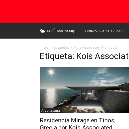
C
13.9
VIERNES, AGOSTO 7, 2026
Mexico City
Inicio
Etiquetas
Kois Associated Architects
Etiqueta: Kois Associa
Arquitectura
Residencia Mirage en Tinos,
Grecia por Kois Associated