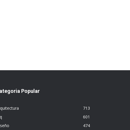
ategoria Popular
quitectura
713
q
601
iseño
474