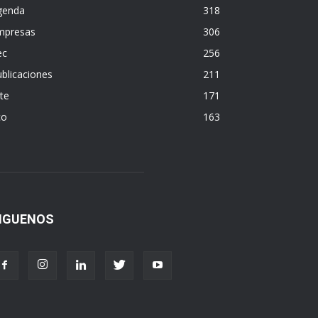
genda
318
mpresas
306
ec
256
blicaciones
211
te
171
co
163
IGUENOS