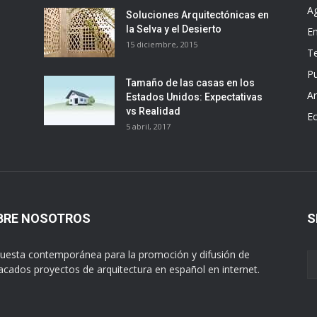
A
Soluciones Arquitectónicas en
la Selva y el Desierto
E
15 diciembre, 2015
T
Pu
Tamaño de las casas en los
Ar
Estados Unidos: Expectativas
vs Realidad
E
5 abril, 2017
BRE NOSOTROS
S
uesta contemporánea para la promoción y difusión de
acados proyectos de arquitectura en español en internet.