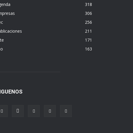
genda
318
mpresas
306
ec
256
blicaciones
211
te
171
co
163
IGUENOS