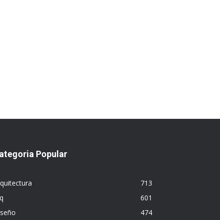
ategoria Popular
quitectura
713
q
601
iseño
474