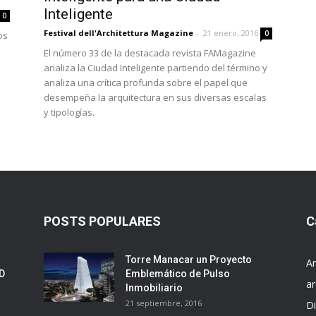
Inteligente
0
Festival dell'Architettura Magazine
-
21 enero, 2016
0
os
El número 33 de la destacada revista FAMagazine
analiza la Ciudad Inteligente partiendo del término y
analiza una crítica profunda sobre el papel que
desempeña la arquitectura en sus diversas escalas
y tipologías.
POSTS POPULARES
C
Torre Manacar un Proyecto
Ar
ED
Emblemático de Pulso
ar
Inmobiliario
21 septiembre, 2016
D