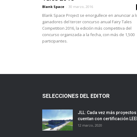
Blank Space
-
30 marzo, 2016
Blank Space Project se enorgullece en anunciar a l
ganadores del tercer concurso anual Fairy Tales
Competition 2016, la edición más competitiva del
concurso organizada a la fecha, con más de 1,500
participantes.
SELECCIONES DEL EDITOR
JLL: Cada vez más proyectos
cuentan con certificación LE
12 marzo, 2020