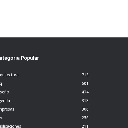
ategoria Popular
quitectura
713
q
601
iseño
474
genda
318
mpresas
306
ec
256
blicaciones
211