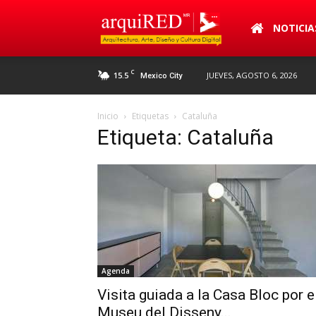
arquiRED
NOTICIA
C
15.5
JUEVES, AGOSTO 6, 2026
Mexico City
Inicio
Etiquetas
Cataluña
Etiqueta: Cataluña
Agenda
Visita guiada a la Casa Bloc por e
Museu del Disseny...