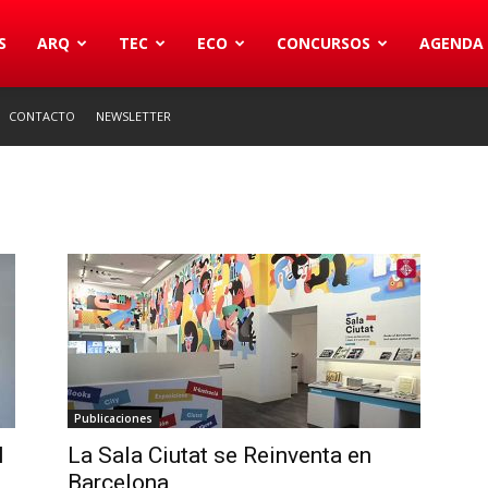
S
ARQ
TEC
ECO
CONCURSOS
AGENDA
CONTACTO
NEWSLETTER
Publicaciones
l
La Sala Ciutat se Reinventa en
Barcelona