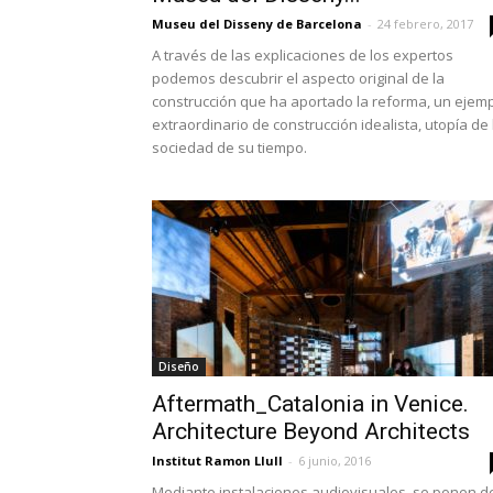
Museu del Disseny de Barcelona
-
24 febrero, 2017
A través de las explicaciones de los expertos
podemos descubrir el aspecto original de la
construcción que ha aportado la reforma, un ejem
extraordinario de construcción idealista, utopía de 
sociedad de su tiempo.
Diseño
Aftermath_Catalonia in Venice.
Architecture Beyond Architects
Institut Ramon Llull
-
6 junio, 2016
Mediante instalaciones audiovisuales, se ponen d