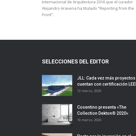
Internacional de Arquitectura 2016 que el curador
Alejandro Aravena ha titulado “Reporting from the
Front”.
SELECCIONES DEL EDITOR
JLL: Cada vez más proyectos
cuentan con certificación LE
12 marzo, 2020
Cosentino presenta «The
Collection Dekton® 2020»
10 marzo, 2020