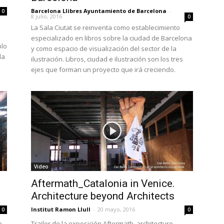
Barcelona Llibres Ayuntamiento de Barcelona
-
0
8 julio, 2016
0
La Sala Ciutat se reinventa como establecimiento
especializado en libros sobre la ciudad de Barcelona
plo
y como espacio de visualización del sector de la
la
ilustración. Libros, ciudad e ilustración son los tres
ejes que forman un proyecto que irá creciendo.
Video
Aftermath_Catalonia in Venice.
Architecture beyond Architects
Institut Ramon Llull
-
20 mayo, 2016
0
0
e
Trailer de la exposición Aftermath, architecture