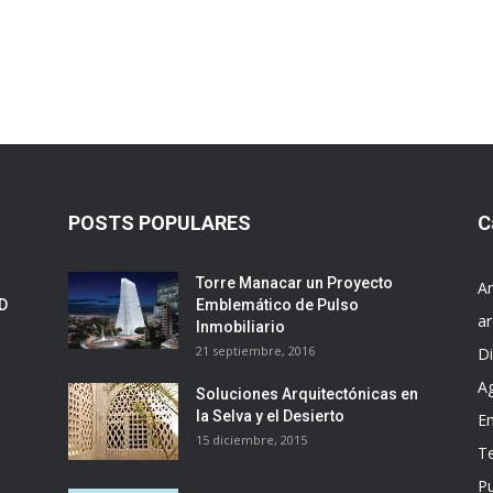
POSTS POPULARES
C
Torre Manacar un Proyecto
Ar
ED
Emblemático de Pulso
ar
Inmobiliario
21 septiembre, 2016
D
A
Soluciones Arquitectónicas en
la Selva y el Desierto
E
15 diciembre, 2015
T
Pu