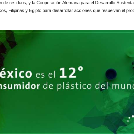
ón de residuos, y la Cooperación Alemana para el Desarrollo Sustenta
os, Filipinas y Egipto para desarrollar acciones que resuelvan el prob