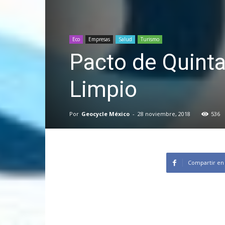
Eco
Empresas
Salud
Turismo
Pacto de Quint
Limpio
Por
Geocycle México
-
28 noviembre, 2018
536
Compartir en