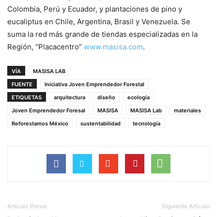
Colombia, Perú y Ecuador, y plantaciones de pino y
eucaliptus en Chile, Argentina, Brasil y Venezuela. Se
suma la red más grande de tiendas especializadas en la
Región, “Placacentro”
www.masisa.com
.
VÍA
MASISA LAB
FUENTE
Iniciativa Joven Emprendedor Forestal
ETIQUETAS
arquitectura
diseño
ecología
Joven Emprendedor Foresal
MASISA
MASISA Lab
materiales
Reforestamos México
sustentabilidad
tecnología
Artículo Previo
Siguiente Artículo