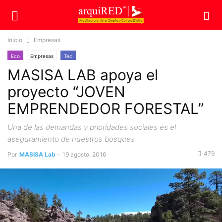
Inicio
Empresas
Eco
Empresas
Tec
MASISA LAB apoya el
proyecto “JOVEN
EMPRENDEDOR FORESTAL”
Una de las demandas y prioridades sociales es el
aseguramiento de nuestros bosques
479
Por
MASISA Lab
-
19 agosto, 2016