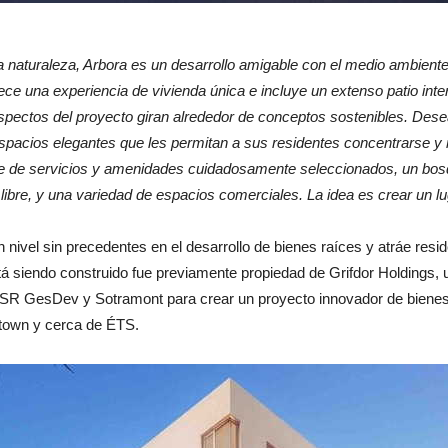
a naturaleza, Arbora es un desarrollo amigable con el medio ambiente
rece una experiencia de vivienda única e incluye un extenso patio inte
spectos del proyecto giran alrededor de conceptos sostenibles. De
espacios elegantes que les permitan a sus residentes concentrarse y
de servicios y amenidades cuidadosamente seleccionados, un bosqu
e libre, y una variedad de espacios comerciales. La idea es crear un l
nivel sin precedentes en el desarrollo de bienes raíces y atráe resid
está siendo construido fue previamente propiedad de Grifdor Holdings, 
SR GesDev y Sotramont para crear un proyecto innovador de bienes r
ntown y cerca de ÉTS.