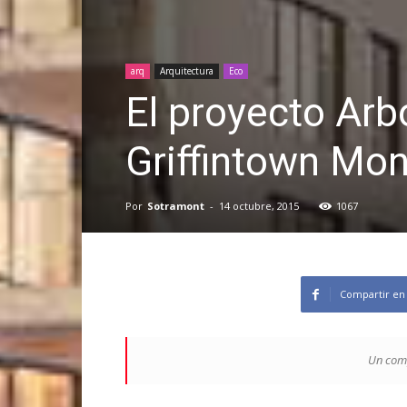
arq
Arquitectura
Eco
El proyecto Arb
Griffintown Mon
Por
Sotramont
-
14 octubre, 2015
1067
Compartir en
Un comp