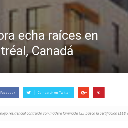
ora echa raíces en
tréal, Canadá
 Facebook
Compartir en Twitter
lejo residencial contruido con madera laminada CLT busca la certifiación LEED 