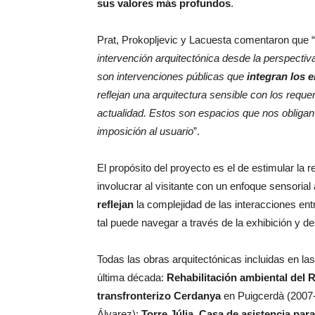
sus valores más profundos
.
Prat, Prokopljevic y Lacuesta comentaron que “
intervención arquitectónica desde la perspecti
son intervenciones públicas que
integran los 
reflejan una arquitectura sensible con los requ
actualidad. Estos son espacios que nos obligan
imposición al usuario
”.
El propósito del proyecto es el de estimular la 
involucrar al visitante con un enfoque sensorial 
reflejan
la complejidad de las interacciones entr
tal puede navegar a través de la exhibición y des
Todas las obras arquitectónicas incluidas en la
última década:
Rehabilitación ambiental del 
transfronterizo Cerdanya
en Puigcerdà (2007-2
Álvarez);
Torre Júlia. Casa de asistencia para