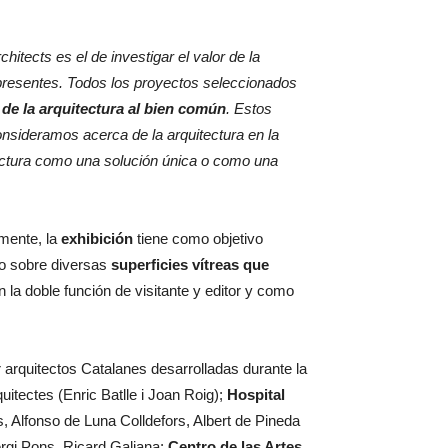
hitects es el de investigar el valor de la
 presentes. Todos los proyectos seleccionados
de la arquitectura al bien común
. Estos
consideramos acerca de la arquitectura en la
itectura como una solución única o como una
emente, la
exhibición
tiene como objetivo
o sobre diversas
superficies vítreas que
 la doble función de visitante y editor y como
 arquitectos Catalanes desarrolladas durante la
tectes (Enric Batlle i Joan Roig);
Hospital
, Alfonso de Luna Colldefors, Albert de Pineda
rgi Pons, Ricard Galiana;
Centro de las Artes