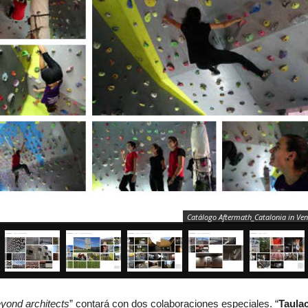
Catálogo Aftermath_Catalonia in Veni
eyond architects
” contará con dos colaboraciones especiales. “
Taula