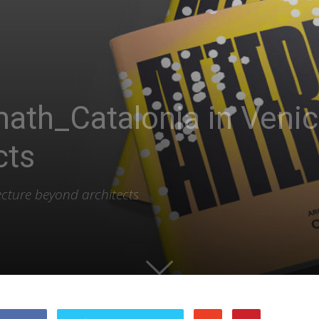
ath_Catalonia in Venic
cts
ecture beyond architects