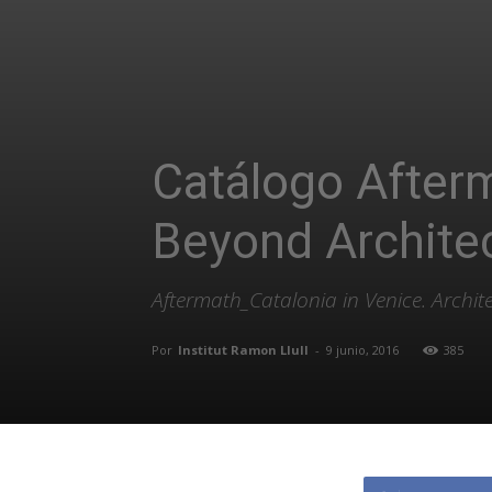
Catálogo Afterm
Beyond Archite
Aftermath_Catalonia in Venice. Archit
Por
Institut Ramon Llull
-
9 junio, 2016
385