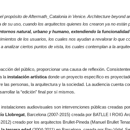
el propósito de Aftermath_Catalonia in Venice. Architecture beyond arc
va de su uso, cuando los arquitectos quienes los crearon ya no están
entornos natural, urbano y humano, extendiendo la funcionalidad 
erimientos de los usuarios, los cuales nos ayudan a revalorar lo que 
 a analizar ciertos puntos de vista, los cuales contemplan a la arqu
reacción del público, proporcionar una causa de reflexión. Consistent
a la
instalación artística
donde un proyecto específico es proyectad
e las personas, la arquitectura y la sociedad. La audiencia cuenta con
arrollar la “edición” final por sí mismos.
s instalaciones audiovisuales son intervenciones públicas creadas por
Río Llobregat
, Barcelona (2007-2015) creada por BATLLE I ROIG Arqui
012) creado por los arquitectos Brullet-Pineda (Manuel Brullet Tenas
 la tercera edad
(2004-2011) en Barcelona, creada por Pau Vidal, Se