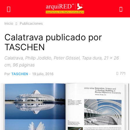
Inicio
Publicaciones
Calatrava publicado por
TASCHEN
Calatrava, Philip Jodidio, Peter Gössel, Tapa dura, 21 x 26
cm, 96 páginas
771
Por
TASCHEN
-
19 julio, 2016