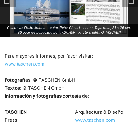
Calatrava: Philip Jodidio - autor, Peter Gössel - editor, Tapa dura, 21 x 26 cm,
96 páginas publicado por TASCHEN : Photo credits © TASCHEN
Para mayores informes, por favor visitar:
www.taschen.com
Fotografías
: © TASCHEN GmbH
Textos
: © TASCHEN GmbH
Información y fotografías cortesía de
:
TASCHEN
Arquitectura & Diseño
Press
www.taschen.com