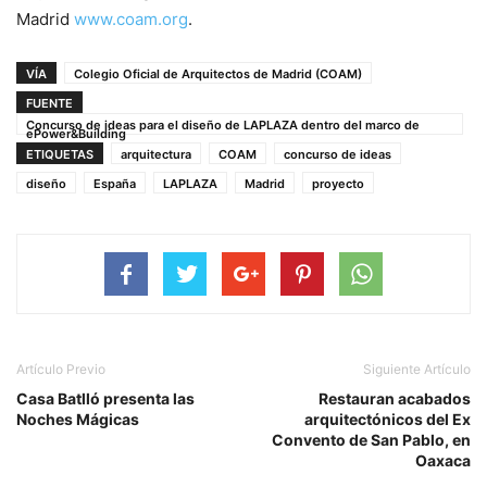
Madrid
www.coam.org
.
VÍA
Colegio Oficial de Arquitectos de Madrid (COAM)
FUENTE
Concurso de ideas para el diseño de LAPLAZA dentro del marco de
ePower&Building
ETIQUETAS
arquitectura
COAM
concurso de ideas
diseño
España
LAPLAZA
Madrid
proyecto
Artículo Previo
Siguiente Artículo
Casa Batlló presenta las
Restauran acabados
Noches Mágicas
arquitectónicos del Ex
Convento de San Pablo, en
Oaxaca