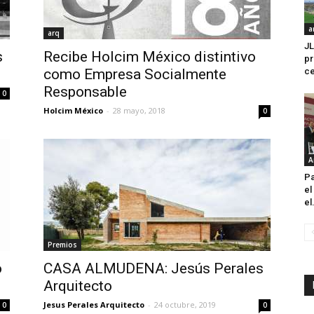
a
arq
JL
s
Recibe Holcim México distintivo
pr
como Empresa Socialmente
ce
Responsable
0
Holcim México
-
28 mayo, 2018
0
A
Pa
el
el.
Premios
o
CASA ALMUDENA: Jesús Perales
Arquitecto
Jesus Perales Arquitecto
-
24 octubre, 2019
0
0