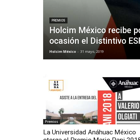
PREMIOS
Holcim México recibe p
ocasión el Distintivo ES
Holcim México
-
31 mayo, 2019
Premios
La Universidad Anáhuac México