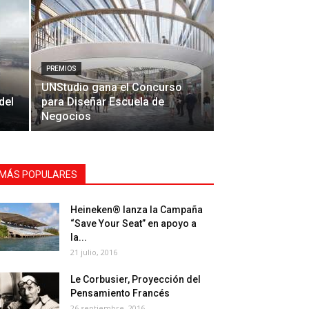
PREMIOS
UNStudio gana el Concurso
del
para Diseñar Escuela de
Negocios
MÁS POPULARES
Heineken® lanza la Campaña
“Save Your Seat” en apoyo a
la...
21 julio, 2016
Le Corbusier, Proyección del
Pensamiento Francés
26 septiembre, 2016