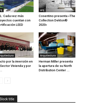
rq
arq
L: Cada vez más
Cosentino presenta «The
oyectos cuentan con
Collection Dekton®
rtificación LEED
2020»
rquitectura
Arquitectura
cto por la inversión en
Herman Miller presenta
 Sector Vivienda y por
la apertura de su North
..
Distribution Center ...
Block title