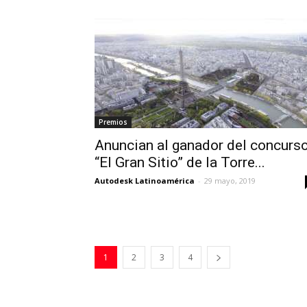
Premios
Anuncian al ganador del concurs
“El Gran Sitio” de la Torre...
Autodesk Latinoamérica
-
29 mayo, 2019
1
2
3
4