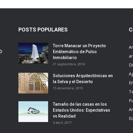
POSTS POPULARES
C
Torre Manacar un Proyecto
Ar
ED
Emblemático de Pulso
ar
Inmobiliario
21 septiembre, 2016
D
A
Soluciones Arquitectónicas en
la Selva y el Desierto
E
15 diciembre, 2015
T
Pu
Tamaño de las casas en los
Ar
Estados Unidos: Expectativas
vs Realidad
E
5 abril, 2017