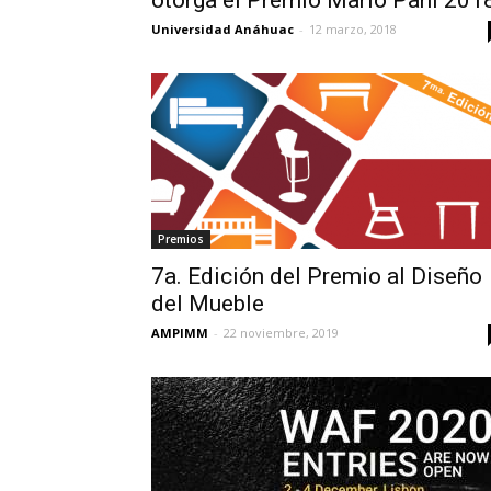
otorga el Premio Mario Pani 201
Universidad Anáhuac
-
12 marzo, 2018
Premios
7a. Edición del Premio al Diseño
del Mueble
AMPIMM
-
22 noviembre, 2019