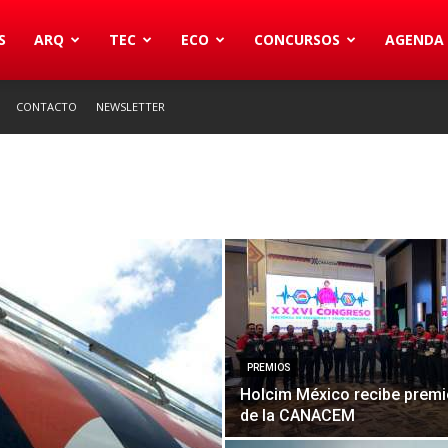
S
ARQ
TEC
ECO
CONCURSOS
AGENDA
CONTACTO
NEWSLETTER
PREMIOS
Holcim México recibe premi
de la CANACEM