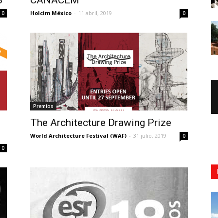
8
CANACEM
Holcim México
-
11 abril, 2019
0
0
Premios
The Architecture Drawing Prize
World Architecture Festival (WAF)
-
31 julio, 2019
0
0