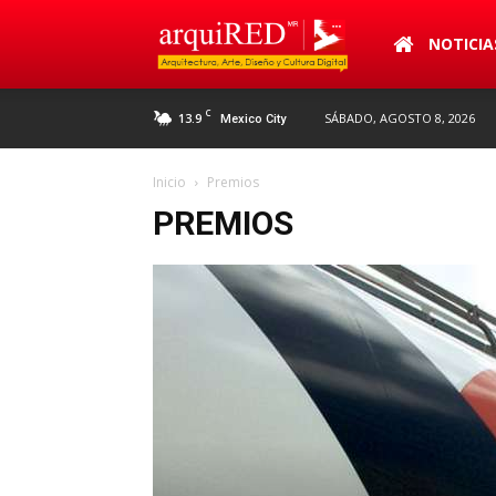
arquiRED
NOTICIA
C
13.9
SÁBADO, AGOSTO 8, 2026
Mexico City
Inicio
Premios
PREMIOS