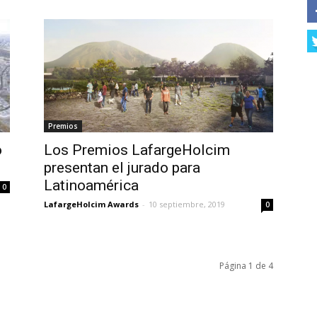
Premios
o
Los Premios LafargeHolcim
presentan el jurado para
Latinoamérica
0
LafargeHolcim Awards
-
10 septiembre, 2019
0
Página 1 de 4