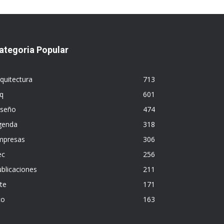
ategoria Popular
quitectura
713
q
601
iseño
474
genda
318
mpresas
306
ec
256
blicaciones
211
te
171
co
163