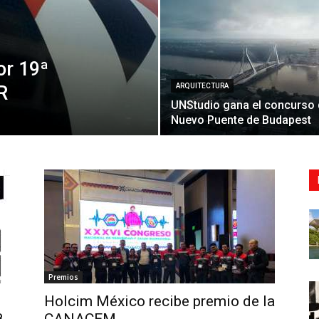
or 19ª
R
ARQUITECTURA
UNStudio gana el concurso 
Nuevo Puente de Budapest
Premios
Holcim México recibe premio de la