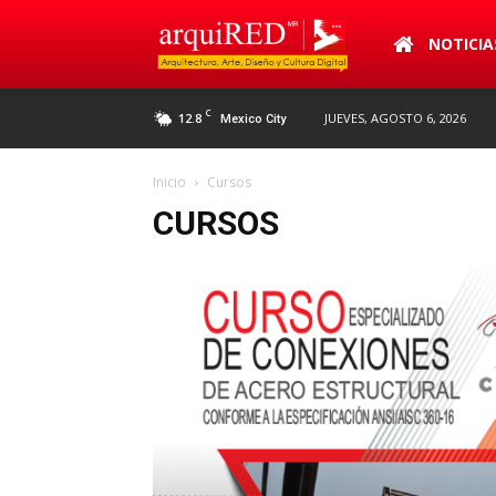
arquiRED
NOTICIA
C
12.8
JUEVES, AGOSTO 6, 2026
Mexico City
Inicio
Cursos
CURSOS