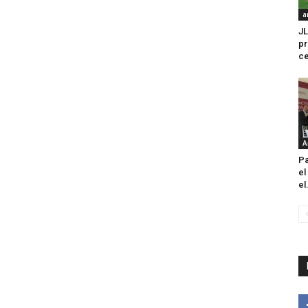
a
JL
pr
ce
A
Pa
el
el.