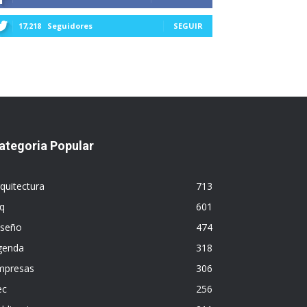
17,218
Seguidores
SEGUIR
ategoria Popular
quitectura
713
q
601
iseño
474
genda
318
mpresas
306
ec
256