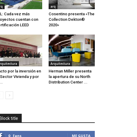
rq
arq
L: Cada vez más
Cosentino presenta «The
oyectos cuentan con
Collection Dekton®
rtificación LEED
2020»
rquitectura
Arquitectura
cto por la inversión en
Herman Miller presenta
 Sector Vivienda y por
la apertura de su North
..
Distribution Center ...
Block title
0
Fans
ME GUSTA