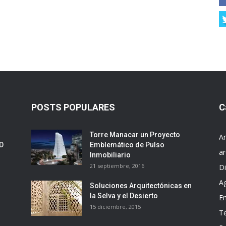
POSTS POPULARES
C
Torre Manacar un Proyecto
Ar
ED
Emblemático de Pulso
ar
Inmobiliario
21 septiembre, 2016
D
A
Soluciones Arquitectónicas en
la Selva y el Desierto
E
15 diciembre, 2015
T