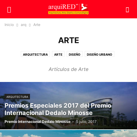
Inicio
arq
Arte
ARTE
ARQUITECTURA
ARTE
DISEÑO
DISEÑO URBANO
Artículos de Arte
ARQUITECTURA
Premios Especiales 2017 del Premio
Internacional Dedalo Minosse
Premio Internacional Dedalo Minosse
-
5 julio, 2017