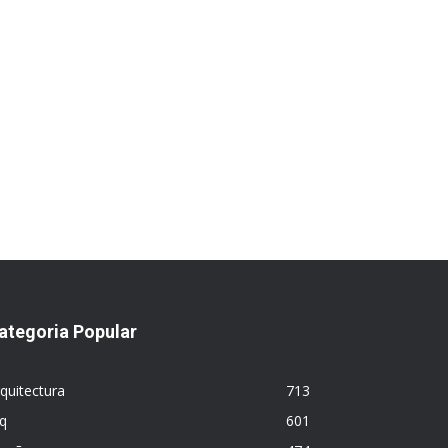
ategoria Popular
quitectura
713
q
601