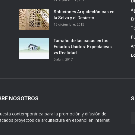
D
A
Soluciones Arquitectónicas en
la Selva y el Desierto
E
15 diciembre, 2015
T
Pu
Tamaño de las casas en los
Ar
Estados Unidos: Expectativas
vs Realidad
E
5 abril, 2017
BRE NOSOTROS
S
uesta contemporánea para la promoción y difusión de
acados proyectos de arquitectura en español en internet.