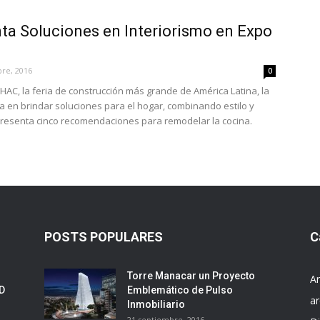
a Soluciones en Interiorismo en Expo
bre, 2016
0
HAC, la feria de construcción más grande de América Latina, la
 en brindar soluciones para el hogar, combinando estilo y
resenta cinco recomendaciones para remodelar la cocina.
POSTS POPULARES
C
Torre Manacar un Proyecto
Ar
ED
Emblemático de Pulso
ar
Inmobiliario
21 septiembre, 2016