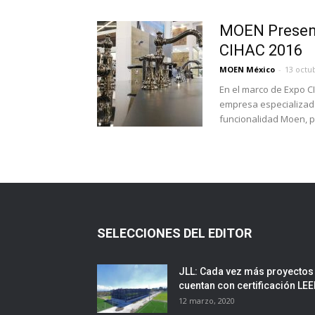
MOEN Present
CIHAC 2016
MOEN México
-
13 octu
En el marco de Expo CI
empresa especializada
funcionalidad Moen, p
SELECCIONES DEL EDITOR
JLL: Cada vez más proyectos
cuentan con certificación LE
12 marzo, 2020