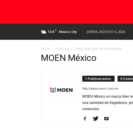
C
16.8
JUEVES, AGOSTO 6, 2026
Mexico City
Inicio
Autores
Publicado por MOEN México
MOEN México
1 Publicaciones
0 Comen
http://www.moen.com.mx
MOEN México es marca líder en
una variedad de fregaderos, gri
comercios.