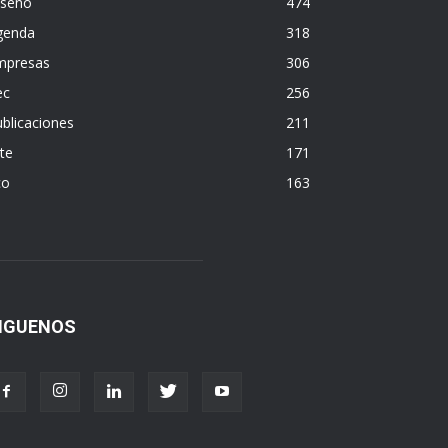
iseño
474
genda
318
mpresas
306
ec
256
blicaciones
211
te
171
co
163
IGUENOS