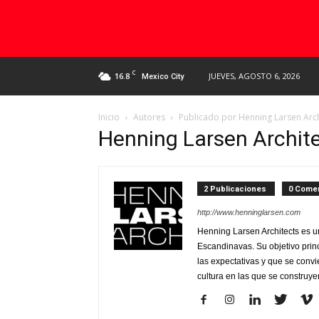
C
16.8
JUEVES, AGOSTO 6, 2026
Mexico City
Inicio
Autores
Publicado por Henning Larsen Arch
Henning Larsen Archit
2 Publicaciones
0 Comen
http://www.henninglarsen.com
Henning Larsen Architects es u
Escandinavas. Su objetivo princ
las expectativas y que se convi
cultura en las que se construye