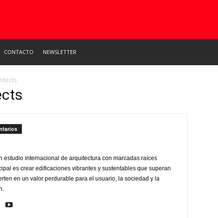
CONTACTO
NEWSLETTER
itects
ects
tarios
n estudio internacional de arquitectura con marcadas raíces
ipal es crear edificaciones vibrantes y sustentables que superan
erten en un valor perdurable para el usuario, la sociedad y la
n.