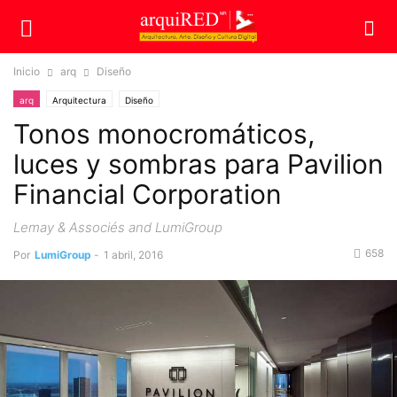
Inicio
arq
Diseño
arq
Arquitectura
Diseño
Tonos monocromáticos,
luces y sombras para Pavilion
Financial Corporation
Lemay & Associés and LumiGroup
658
Por
LumiGroup
-
1 abril, 2016