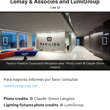
Lemay & Associés and LumiGroup
1
de 12
Pavilion Financial Corporation Reception area : Photo credit © Claude-Simon
Langlois
Para mayores informes por favor consultar:
www.lumigroup.net
Photo credits
: © Claude-Simon Langlois
Lighting fixtures photo credits
: © LumiGroup