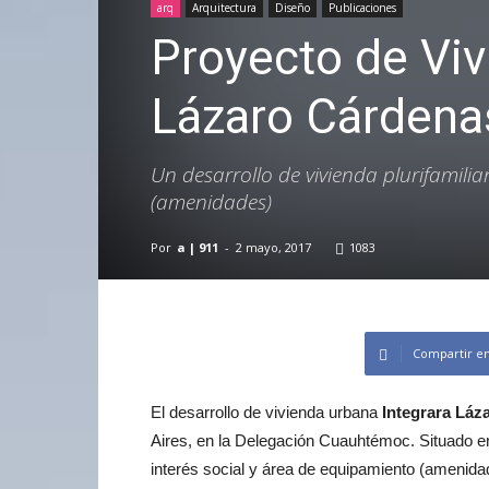
arq
Arquitectura
Diseño
Publicaciones
Proyecto de Vi
Lázaro Cárdenas
Un desarrollo de vivienda plurifamili
(amenidades)
Por
a | 911
-
2 mayo, 2017
1083
Compartir e
El desarrollo de vivienda urbana
Integrara Láz
Aires, en la Delegación Cuauhtémoc. Situado en 
interés social y área de equipamiento (amenidad