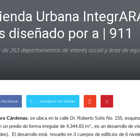
vienda Urbana IntegrAR
 diseñado por a | 911
ar de 263 departamentos de interés social y área de eq
n Facebook
Compartir en Twitter
aro Cárdenas
, se ubica en la calle Dr. Roberto Solís No. 155, esqui
un predio de forma irregular de 4,344.83 m²., es un desarrollo de vi
es). El desarrollo está resuelto en 3 cuerpos de edificios de 6 nivel