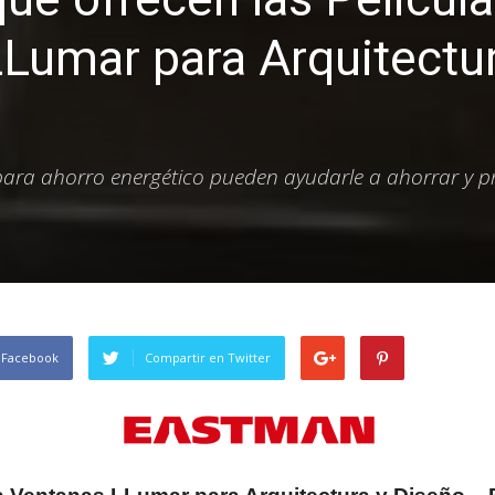
Lumar para Arquitectur
ara ahorro energético pueden ayudarle a ahorrar y pr
 Facebook
Compartir en Twitter