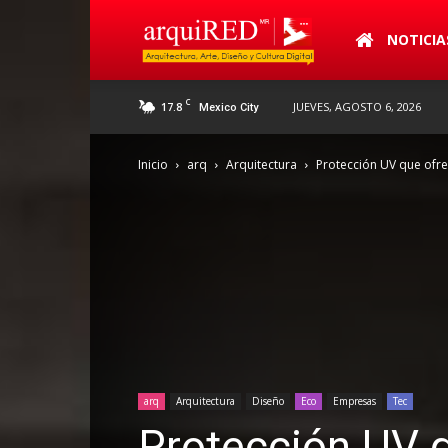
arquiRED
NOTICIA
C
17.8
JUEVES, AGOSTO 6, 2026
Mexico City
Inicio
arq
Arquitectura
Protección UV que ofrec
arq
Arquitectura
Diseño
Eco
Empresas
Tec
Protección UV q