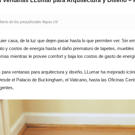
a Ventanas LLumar para Arquitectura y Diseño –
liario de los perjudiciales Rayos UV
uier casa, de la luz que dejen pasar hasta lo que permiten ver. Sin e
nto y costos de energía hasta el daño prematuro de tapetes, muebles 
mas mientras le provee comfort y baja los costos de gasto de energía
 para ventanas para arquitectura y diseño, LLumar ha mejorado icón
de el Palacio de Buckingham, el Vaticano, hasta las Oficinas Cent
gentes.