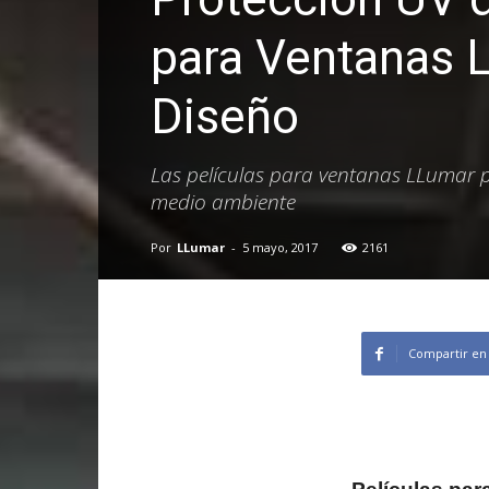
para Ventanas L
Diseño
Las películas para ventanas LLumar p
medio ambiente
Por
LLumar
-
5 mayo, 2017
2161
Compartir en