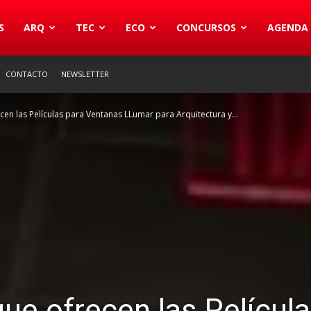
S
ARQ
TEC
ECO
CONCURSOS
AGENDA
CONTACTO
NEWSLETTER
en las Películas para Ventanas LLumar para Arquitectura y...
ue ofrecen las Películ