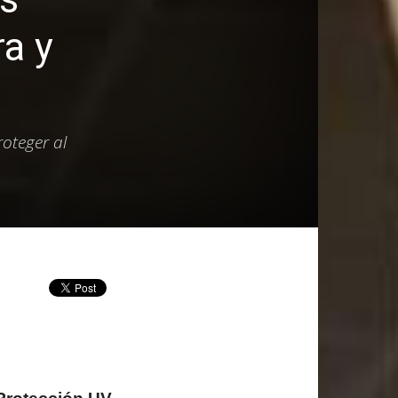
a y
oteger al