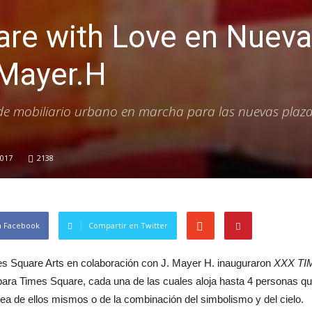
re with Love en Nueva
.Mayer.H
de mobiliario urbano en marcha para las nuevas plaza
2017
2138
n Facebook
Compartir en Twitter
 Square Arts en colaboración con J. Mayer H. inauguraron
XXX TI
 para Times Square, cada una de las cuales aloja hasta 4 personas qu
sea de ellos mismos o de la combinación del simbolismo y del cielo.