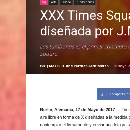
arq
Arte
Diseño
Publicaciones
XXX Times Squa
diseñada por J
Las tumbonas es el primer concepto 
Square
Por
J.MAYER.H. und Partner, Architekten
-
26 mayo, 
Compartir e
Berlín, Alemania, 17 de Mayo de 2017
— Times
aire libre en forma de X diseñadas a la medida
contemplar el firmamento y enviar una foto ya 