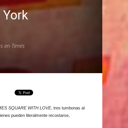
 York
s en Times
MES SQUARE WITH LOVE
, tres tumbonas al
ienes pueden literalmente recostarse,