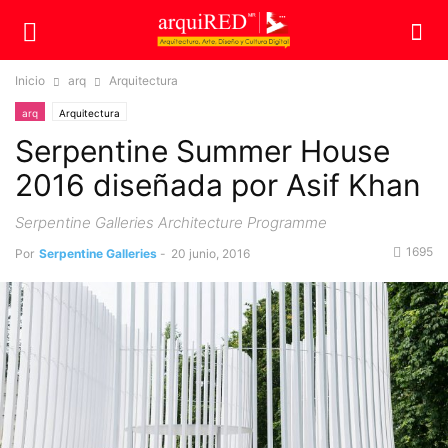
Inicio
arq
Arquitectura
arq
Arquitectura
Serpentine Summer House
2016 diseñada por Asif Khan
Serpentine Galleries Architecture Programme
1695
Por
Serpentine Galleries
-
20 junio, 2016