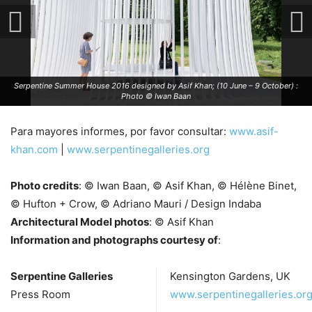
Serpentine Summer House 2016 designed by Asif Khan; (10 June – 9 October) :
Photo © Iwan Baan
Para mayores informes, por favor consultar:
www.asif-
khan.com
|
www.serpentinegalleries.org
Photo credits
: © Iwan Baan, © Asif Khan, © Hélène Binet,
© Hufton + Crow, © Adriano Mauri / Design Indaba
Architectural Model photos
: © Asif Khan
Information and photographs courtesy of
:
Serpentine Galleries
Kensington Gardens, UK
Press Room
www.serpentinegalleries.or